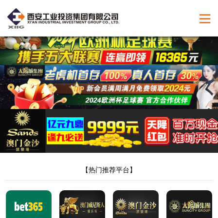
5555199金沙乐娱集团载
集团新闻
工作调研
企业动态
行业资讯
乡村振兴
通知公告
信息公开
【招聘公告】中国·金沙乐娱城(5555199·china)集团有
限公司-Best App Store2025年度公开招聘公告
发布日期：
2025-04-18
信息来源:
浏览数：
19706
分享到：