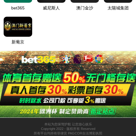
中国共产党第二十届中央委员会第四次全体会议公报
中国共产党第二十届中央委员会第四次全体会议公报（2025年10月
23日中国共产党第二十届中央委员会第四次全体会议通过） 中
国共产党第二十届中央委员会第四次全体会议，于2025年10月20日
2025-10-24
至23日在北京举行。 出席这次全会的有，中央委员168人，候补
中...