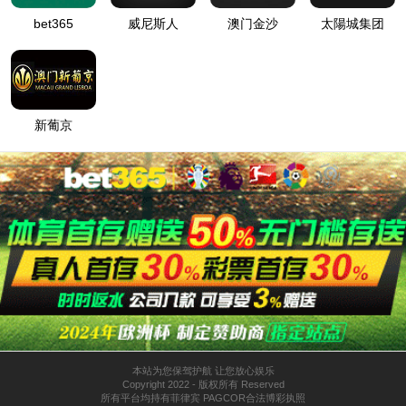
泾阳产业基地简介
西安工业投资集团泾阳产业基地是西安工业投资集团为了贯彻落实
西安市委市政府2006年出台的《西安市工业发展和结构调整行动方
案》，有效推动国有工业企业改革，实施二环内及二环沿线工业企
2018-08-06
业搬迁，分类入园聚集发展，优化工业结构布局，支持集团生产企
业技术改造和产业升级，特在西咸新区泾河新城崇文镇投资建立的
一个以先进制造业、电子工业为支柱产业的新型现代化工业产业园
区。西安工业投资集团泾阳产业基地占地总面积1465亩。先后建成
陕西重型机械制造有限公司、西安海红轴承有限公司、西安电器开
友情链接
关有限公司、西安标准电梯有限...
政府网站
企业网站
媒体网站
其他网站