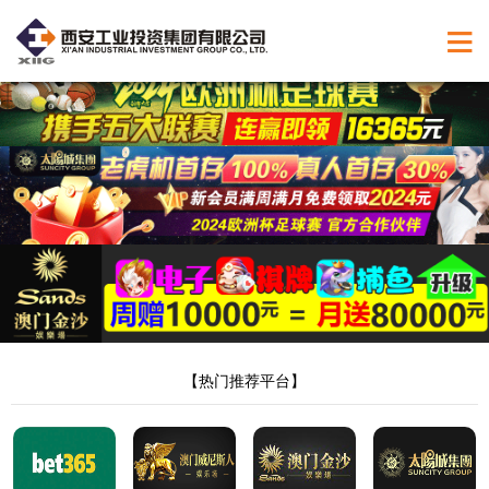
5555199金沙乐娱集团载
集团概况
企业文化
集团文化
发展历程
工会活动
集团机关与航天基地管委会举行职工足球友谊赛
发布日期：
2021-12-10
信息来源:
集团工会
浏览数：
25716
分
享到：