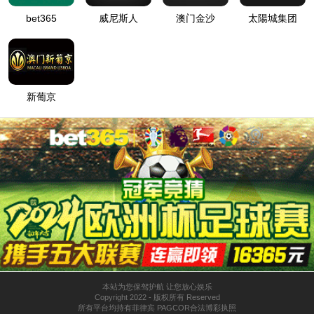
为检验冬训成果，提高实战能力，经与航天基地管委会联系，
12月9日晚，集团机关职工足球队与航天基地管委会职工足球队在星
河运动公园进行了一场友谊赛。
本场比赛共分3节，每节40分钟。随着主裁判的一声哨响，全场